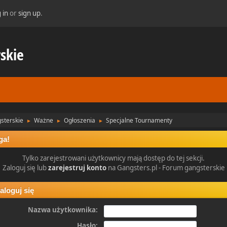
 in
or
sign up
.
skie
sterskie
Ważne
Ogłoszenia
Specjalne Tournamenty
►
►
►
ga!
Tylko zarejestrowani użytkownicy mają dostęp do tej sekcji.
Zaloguj się lub
zarejestruj konto
na Gangsters.pl - Forum gangsterskie
aloguj się
Nazwa użytkownika:
Hasło: